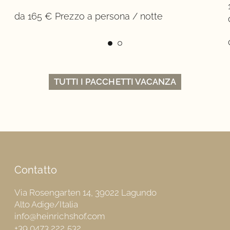
da 165 € Prezzo a persona / notte
TUTTI I PACCHETTI VACANZA
Contatto
Via Rosengarten 14, 39022 Lagundo
Alto Adige/Italia
info@heinrichshof.com
+39 0473 222 532