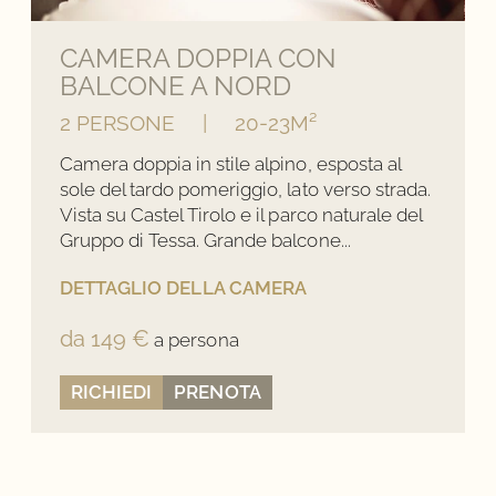
CAMERA DOPPIA CON
Disponibilità aggiornate
BALCONE A NORD
Check-out tardivo (a
2 PERSONE
|
20-23M²
seconda della
disponibilità)
Camera doppia in stile alpino, esposta al
sole del tardo pomeriggio, lato verso strada.
PRENOTA ORA
Vista su Castel Tirolo e il parco naturale del
Gruppo di Tessa. Grande balcone...
DETTAGLIO DELLA CAMERA
da 149 €
a persona
RICHIEDI
PRENOTA